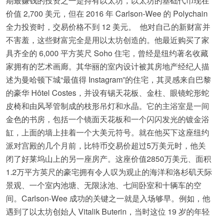
期最赚钱的投资之一是持有以太坊，以太坊的基础代币现在
价值 2,700 美元，但在 2016 年 Carlson-Wee 的 Polychain
全力投资时，交易价格不到 12 美元。 他对自己的新财富并
不害羞，这些财富完全是用以太坊创造的。他最近购买了家
具齐全的 6,000 平方英尺 Soho 住宅，曾经是纽约著名收藏
家拥有的艺术画廊。其华丽的室内设计被其房地产经纪人描
述为曼哈顿下城“最值得 Instagram”的住宅，其灵感来自巴黎
的豪华 Hôtel Costes，并设有锡天花板、金柱、眼镜蛇形蛇
皮椅和由风琴管制成的枝形吊灯和水晶。它的主浴室是一间
金色的书房，包括一个镜面天花板和一个闪闪发光的镀金浴
缸，上面的墙上挂着一个大美元符号。就在他买下这座纽约
派对宫殿的几个月前，比特币交易价超过5万美元时，他关
闭了好莱坞山上的另一座房产。这座价值2850万美元、面积
1.2万平方英尺的豪宅拥有令人叹为观止的海洋和洛杉矶天际
景观、一个室内池塘、无限泳池、七间卧室和十辆车的空
间。Carlson-Wee 成功的关键之一就是入场够早。例如，他
遇到了以太坊创始人 Vitalik Buterin，当时这位 19 岁的年轻