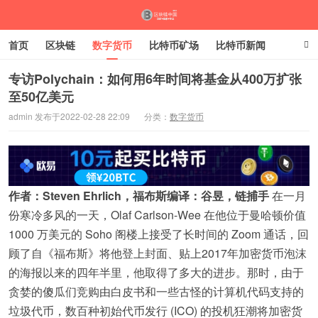
首页
区块链
数字货币
比特币矿场
比特币新闻
比特币走势
比特币交易
专访Polychain：如何用6年时间将基金从400万扩张
至50亿美元
admin 发布于2022-02-28 22:09
分类：
数字货币
作者：Steven Ehrlich，
福布斯
编译：谷昱，链捕手
在一月
份寒冷多风的一天，Olaf Carlson-Wee 在他位于曼哈顿价值
1000 万美元的 Soho 阁楼上接受了长时间的 Zoom 通话，回
顾了自《福布斯》将他登上封面、贴上2017年加密货币泡沫
的海报以来的四年半里，他取得了多大的进步。那时，由于
贪婪的傻瓜们竞购由白皮书和一些古怪的计算机代码支持的
垃圾代币，数百种初始代币发行 (ICO) 的投机狂潮将加密货