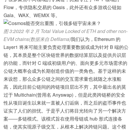
Flow，专供隐私交易的 Oasis，此外还有众多游戏公链如
Gala、WAX、WEMIX 等。
图 3:2022 年 2 月 Total Value Locked of ETH and other non-
EVM chains(数据来自 Defilama)
我们认为，Ethereum 的
Layer1 将来可能主要负责处理重要数据或成为针对 B 端的公
链，其本质是整个区块链世界的数据结算层以及提供共识层
的功能，而针对 C 端或初级用户的、面向更多元市场需求的
公链大概率会成为长期创造价值的一类角色。基于这样的未
来设想，那么众多公链之间的交互需求量也就随之水涨船
高，因此目前公链间的跨链项目层出不穷，其中最出名的莫
过于 Multichain(曾用名 Anyswap)，但是此类跨链桥的安全
性从项目诞生以来就一直被人们诟病，而之后的盗币事件也
证实了人们的担忧。于是乎人们将目光转向了另一个解决方
案——多链模式。该模式旨在使用母链或 hub 形式连接各
链，使其实现原子级交互，从根本上解决跨链问题。这个模