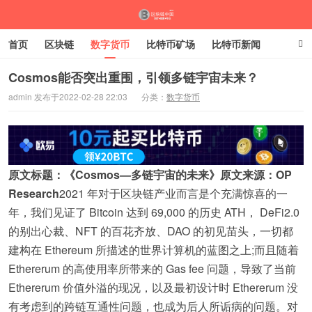
首页
区块链
数字货币
比特币矿场
比特币新闻
比特币走势
比特币交易
Cosmos能否突出重围，引领多链宇宙未来？
admin 发布于2022-02-28 22:03
分类：
数字货币
原文标题：《Cosmos—多链宇宙的未来》
原文来源：OP
Research
2021 年对于区块链产业而言是个充满惊喜的一
年，我们见证了 Bitcoin 达到 69,000 的历史 ATH， DeFi2.0
的别出心裁、NFT 的百花齐放、DAO 的初见苗头，一切都
建构在 Ethereum 所描述的世界计算机的蓝图之上;而且随着
Ethererum 的高使用率所带来的 Gas fee 问题，导致了当前
Ethererum 价值外溢的现况，以及最初设计时 Ethererum 没
有考虑到的跨链互通性问题，也成为后人所诟病的问题。对