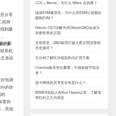
CC0 + Meme：为什么 Mfers 会风靡？
浅谈EVM兼容性：为什么非EVM公链都在
乐意分享
拥抱EVM？
工程师，
Gitcoin CEO详解为何GitcoinDAO会成为
中找到最
加密世界的王国
题，
文明简史：DAO能否打破人类文明演变的
极的影
历史循环？
和联系机
五分钟了解区块链架构与扩容方案
生态系统
Cosmos能否突出重围，引领多链宇宙未
来？
更好地调
波卡网络的共享安全性是什么？
in的使
BitMEX创始人Arthur Hayes认罪，了解加
成的
密杠杆之王兴衰史
深度协
能，其他