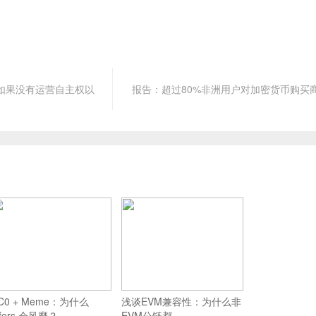
工：如果没有运营自主权以
报告：超过80%非洲用户对加密货币购买
C0 + Meme：为什么
浅谈EVM兼容性：为什么非
fers 会风靡？
EVM公链都