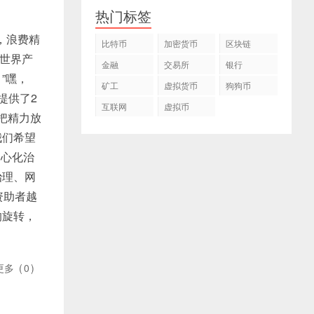
热门标签
流，浪费精
比特币
加密货币
区块链
对世界产
金融
交易所
银行
”嘿，
矿工
虚拟货币
狗狗币
者提供了2
互联网
虚拟币
有把精力放
我们希望
中心化治
治理、网
资助者越
的旋转，
更多
(
0
)