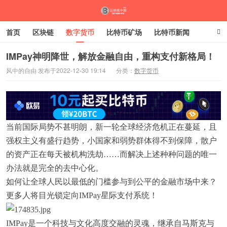
首页
区块链
数字货币
比特币矿场
比特币新闻
比特币走势
比特币交易
IMPay神明降世，解放金融自由，重构支付新格局！
风中的自由 发布于2022-12-30 19:14
分类：
数字货币
当前国际局势不甚明朗，新一轮全球经济危机正在蔓延，且
强权主义有盛行趋势，小国家和弱势群体得不到保障，散户
的资产正在每天被机构洗劫……而解决上述种种问题的唯一
办法就是完全的去中心化。
如何让全球人民以最低的门槛参与到公平的金融市场中来？
更多人将目光锁定向IMPay星际支付系统！
IMPay是一个科技与文化高度交融的灵魂，继承自马斯克与