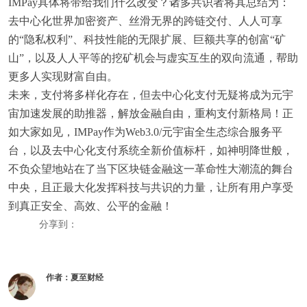
IMPay具体将带给我们什么改变？诸多共识者将其总结为：
去中心化世界加密资产、丝滑无界的跨链交付、人人可享
的“隐私权利”、科技性能的无限扩展、巨额共享的创富“矿
山”，以及人人平等的挖矿机会与虚实互生的双向流通，帮助
更多人实现财富自由。
未来，支付将多样化存在，但去中心化支付无疑将成为元宇
宙加速发展的助推器，解放金融自由，重构支付新格局！正
如大家如见，IMPay作为Web3.0/元宇宙全生态综合服务平
台，以及去中心化支付系统全新价值标杆，如神明降世般，
不负众望地站在了当下区块链金融这一革命性大潮流的舞台
中央，且正最大化发挥科技与共识的力量，让所有用户享受
到真正安全、高效、公平的金融！
分享到：
更多
(
0
)
作者：
夏至财经